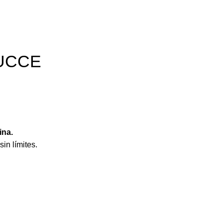
KUCCE
ina.
in límites.