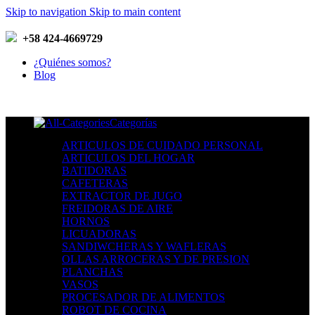
Skip to navigation
Skip to main content
+58 424-4669729
¿Quiénes somos?
Blog
Categorías
ARTICULOS DE CUIDADO PERSONAL
ARTICULOS DEL HOGAR
BATIDORAS
CAFETERAS
EXTRACTOR DE JUGO
FREIDORAS DE AIRE
HORNOS
LICUADORAS
SANDIWCHERAS Y WAFLERAS
OLLAS ARROCERAS Y DE PRESION
PLANCHAS
VASOS
PROCESADOR DE ALIMENTOS
ROBOT DE COCINA