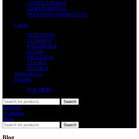
VENTILADORES
HERRAMIENTAS
TODOS LOS PRODUCTOS
Líneas
SELETTIVO
CLASSICO
ESSENZIALE
LUSSO
BELLEZZA
CUCINA
PRATICO
Puntos Kucce
Español
中文 (简体)
Search
0
Wishlist
0
Compare
Menu
Search
Blog