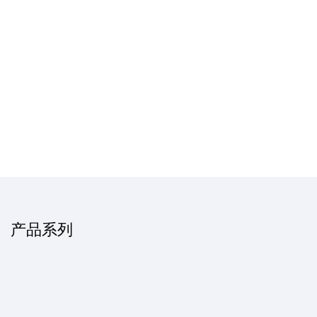
全国分销商
通过我们的官方分销商购买，可确保您所在地区的供货和服务。
产品系列