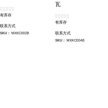
瓦
有库存
有库存
联系方式
SKU：
MXKC002B
联系方式
SKU：
MXKCE04B
经认证的优质产品
我们保证每件产品都具有最高质量，经久耐用，性能最佳。
探索我们的全系列产品
了解我们提供的从食品加工机到榨汁机的各类产品。