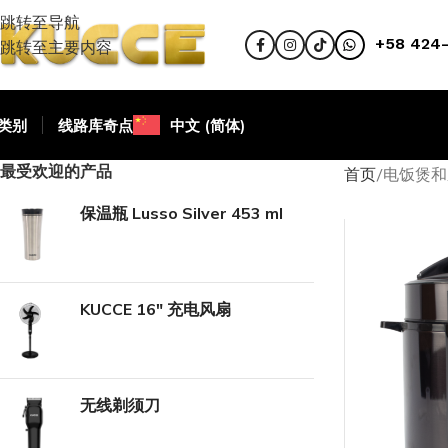
跳转至导航
+58 424-
跳转至主要内容
类别
线路
库奇点
中文 (简体)
最受欢迎的产品
首页
电饭煲和
保温瓶 Lusso Silver 453 ml
KUCCE 16" 充电风扇
无线剃须刀