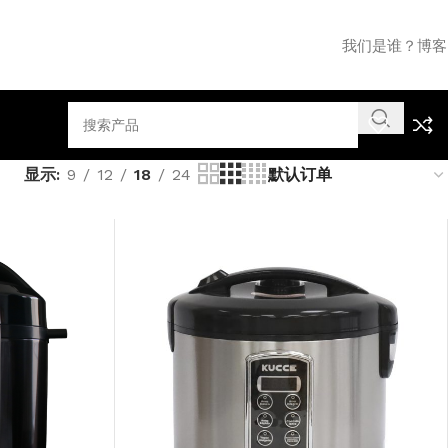
我们是谁？
博客
显示
9
12
18
24