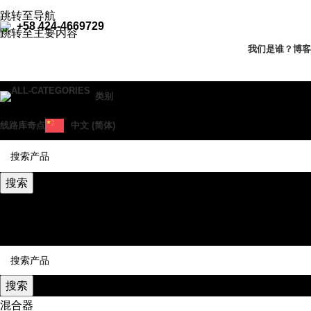
跳转至导航
+58 424-4669729
跳转至主要内容
我们是谁？
博客
类别
线路
库奇点
中文 (简体)
搜索
0
愿望清单
0
比较
菜单
搜索
混合器