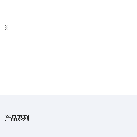
经认证的优质产品
我们保证每件产品都具有最高质量，经久耐用，性能最佳。
产品系列