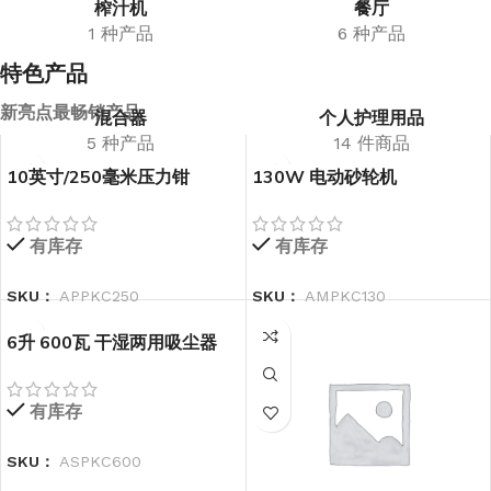
榨汁机
餐厅
1 种产品
6 种产品
特色产品
新
亮点
最畅销产品
混合器
个人护理用品
5 种产品
14 件商品
10英寸/250毫米压力钳
130W 电动砂轮机
有库存
有库存
SKU：
APPKC250
SKU：
AMPKC130
6升 600瓦 干湿两用吸尘器
有库存
SKU：
ASPKC600