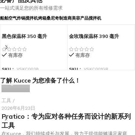
一站式满足您的所有维修需求
船舶
空气炸锅
搅拌机
烤箱
桑尼奇制造商
美容产品
搅拌机
黑色保温杯 350 毫升
金玫瑰保温杯 390 毫升
有库存
有库存
SKU：
VSKC003B
SKU：
VSKC001GR
开发
了解 Kucce 为您准备了什么！
工具
2026年6月23日
Pratico：专为应对各种任务而设计的新系列
工具
在Kucce，我们持续成长与发展，致力于提供能够满足家庭、