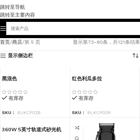
跳转至导航
跳转至主要内容
首页
商店
第 5 页
显示第73–90条，共121条结果
显示侧边栏
黑混色
红色利瓜多拉
有库存
有库存
SKU：
BLKCP02B
SKU：
BLKCP02R
360W 5英寸轨道式砂光机